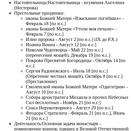
Настоятельница:
Настоятельница - игумения Ангелина
(Нестерова)
Престольные праздники:
иконы Божией Матери «Взыскание погибших» -
Февраль 18 [по н.с.]
иконы Божией Матери «Утоли моя печали» -
Февраль 7 [по н.с.]
Илии пророка - Август 2 [по н.с.] (IX до Р.Х.)
Иоанна Воина - Август 12 [по н.с.]
Николая Чудотворца - Май 22 [по н.с.]
(перенесение мощей), Декабрь 19 [по н.с.]
Покрова Пресвятой Богородицы - Октябрь 14 [по
н.с.]
Сергия Радонежского - Июль 18 [по н.с.]
(Обретение честных мощей), Октябрь 8 [по н.с.]
(Преставление)
Смоленской иконы Божией Матери «Одигитрия» -
Август 10 [по н.с.]
Собора архистратига Михаила и прочих Небесных
Сил бесплотных - Ноябрь 21 [по н.с.]
Спаса Нерукотворного - Август 29 [по н.с.]
Феодора Стратилата - Февраль 21 [по н.с.], Июнь
21 [по н.с.]
Деятельность:
Основная задача монастыря –
поминовение воинов, павших в Великой Отечественной