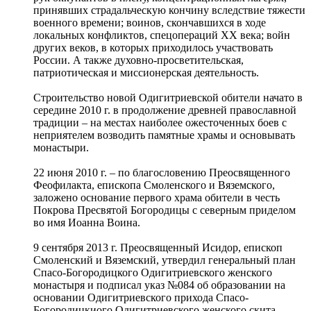
принявших страдальческую кончину вследствие тяжести
военного времени; воинов, скончавшихся в ходе
локальных конфликтов, спецопераций ХХ века; войн
других веков, в которых приходилось участвовать
России. А также духовно-просветительская,
патриотическая и миссионерская деятельность.
Строительство новой Одигитриевской обители начато в
середине 2010 г. в продолжение древней православной
традиции – на местах наиболее ожесточенных боев с
неприятелем возводить памятные храмы и основывать
монастыри.
22 июня 2010 г. – по благословению Преосвященного
Феофилакта, епископа Смоленского и Вяземского,
заложено основание первого храма обители в честь
Покрова Пресвятой Богородицы с северным приделом
во имя Иоанна Воина.
9 сентября 2013 г. Преосвященный Исидор, епископ
Смоленский и Вяземский, утвердил генеральный план
Спасо-Богородицкого Одигитриевского женского
монастыря и подписал указ №084 об образовании на
основании Одигитриевского прихода Спасо-
Богородицкиого Одигитриевского женского скита