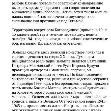
районе Вязьмы позволили советскому командованию
выиграть время для организации сопротивления на
Можайской линии обороны. Ценой сотен тысяч жизней
наших воинов было заплачено за двухнедельное
сковывание сил противника под Вязьмой.
Территорию вокруг села Богородицкое (примерно 10 на
15 километров), где в течение первых двух недель
октября 1941 года происходили наиболее ожесточенные
бои, называют Вяземским ратным полем.
Замысел создать здесь женский монастырь появился в
середине девяностых годов XX века. Духовным
инициатором реализации замысла является Святейший
Патриарх Московский и всея Руси Кирилл. Будучи
правящим архиереем Смоленской епархии, он
неоднократно посещал эти места. По благословению
митрополита Кирилла, решением приходского собрания
от 7 декабря 1999 года, в Богородицком открыт приход в
честь иконы Божией Матери, именуемой «Одигитрия»,
на основе которого создавался новый женский
монастырь. Основная задача монастыря – поминовение
воинов, павших в Великой Отечественной войне 1941-
1945 гг., православных жителей страны, погибших от
рук оккупантов в плену, концентрационных лагерях,