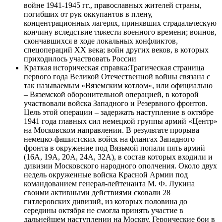
войне 1941-1945 гг., православных жителей страны,
погибших от рук оккупантов в плену,
концентрационных лагерях, принявших страдальческую
кончину вследствие тяжести военного времени; воинов,
скончавшихся в ходе локальных конфликтов,
спецопераций ХХ века; войн других веков, в которых
приходилось участвовать России
Краткая историческая справка:
Трагическая страница
первого года Великой Отечественной войны связана с
так называемым «Вяземским котлом», или официально
– Вяземской оборонительной операцией, в которой
участвовали войска Западного и Резервного фронтов.
Цель этой операции – задержать наступление в октябре
1941 года главных сил немецкой группы армий «Центр»
на Московском направлении. В результате прорыва
немецко-фашистских войск на флангах Западного
фронта в окружение под Вязьмой попали пять армий
(16А, 19А, 20А, 24А, 32А), в состав которых входили и
дивизии Московского народного ополчения. Около двух
недель окруженные войска Красной Армии под
командованием генерал-лейтенанта М. Ф. Лукина
своими активными действиями сковали 28
гитлеровских дивизий, из которых половина до
середины октября не смогла принять участие в
дальнейшем наступлении на Москву. Героические бои в