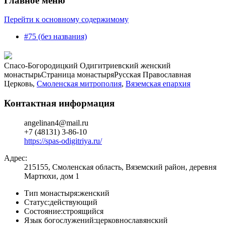
Главное меню
Перейти к основному содержимому
#75 (без названия)
Спасо-Богородицкий Одигитриевский женский
монастырь
Страница монастыря
Русская Православная
Церковь,
Смоленская митрополия
,
Вяземская епархия
Контактная информация
angelinan4@mail.ru
+7 (48131) 3-86-10
https://spas-odigitriya.ru/
Адрес:
215155, Смоленская область, Вяземский район, деревня
Мартюхи, дом 1
Тип монастыря:
женский
Статус:
действующий
Состояние:
строящийся
Язык богослужений:
церковнославянский